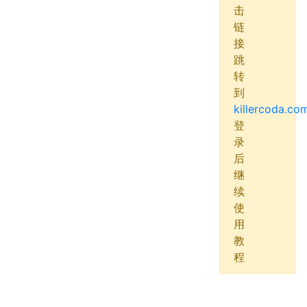
击
链
接
跳
转
到
killercoda.co
登
录
后
继
续
使
用
教
程