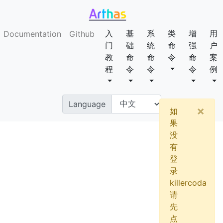
入
基
系
类
增
用
Documentation
(current)
Github
门
础
统
命
强
户
教
命
命
令
命
案
程
令
令
令
例
Language
×
如
果
没
有
登
录
killercoda
请
先
点