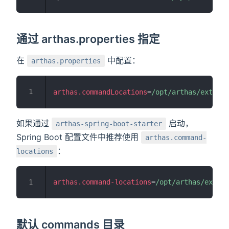
通过 arthas.properties 指定
在
中配置：
arthas.properties
arthas.commandLocations
=
/opt/arthas/ext-com
如果通过
启动，
arthas-spring-boot-starter
Spring Boot 配置文件中推荐使用
arthas.command-
：
locations
arthas.command-locations
=
/opt/arthas/ext-co
窗口打开
默认 commands 目录