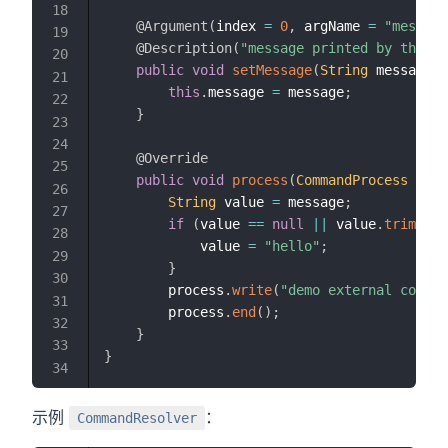
@Argument
(
index 
=
0
,
 argName 
=
"message
@Description
(
"message printed by the d
public
void
setMessage
(
String
 message
)
this
.
message 
=
 message
;
}
@Override
public
void
process
(
CommandProcess
 proc
String
 value 
=
 message
;
if
(
value 
==
null
||
 value
.
trim
(
)
.
i
            value 
=
"hello"
;
}
        process
.
write
(
"demo external comman
        process
.
end
(
)
;
}
}
示例
：
CommandResolver