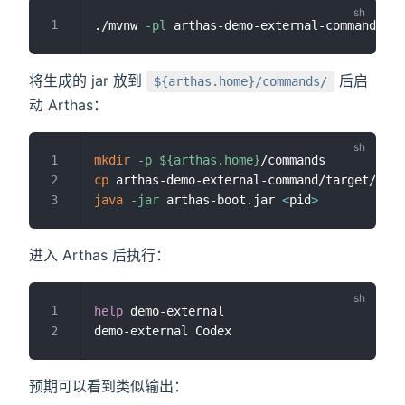
./mvnw 
-pl
 arthas-demo-external-command 
-Ds
将生成的 jar 放到
后启
${arthas.home}/commands/
动 Arthas：
mkdir
-p
${arthas.home}
cp
 arthas-demo-external-command/target/arth
java
-jar
 arthas-boot.jar 
<
pid
>
进入 Arthas 后执行：
help
 demo-external

预期可以看到类似输出：