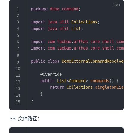
package
demo
.
command
;
import
java
.
util
.
Collections
;
import
java
.
util
.
List
;
import
com
.
taobao
.
arthas
.
core
.
shell
.
command
import
com
.
taobao
.
arthas
.
core
.
shell
.
command
public
class
DemoExternalCommandResolver
im
@Override
public
List
<
Command
>
commands
(
)
{
return
Collections
.
singletonList
(
Co
}
}
SPI 文件路径：