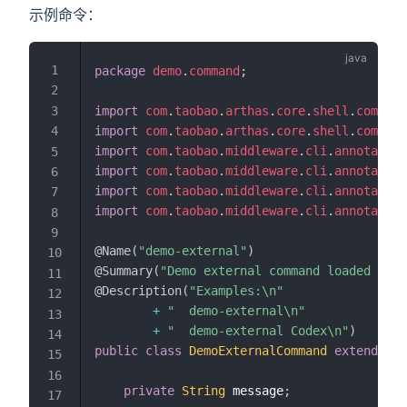
示例命令：
package
demo
.
command
;
import
com
.
taobao
.
arthas
.
core
.
shell
.
command
import
com
.
taobao
.
arthas
.
core
.
shell
.
command
import
com
.
taobao
.
middleware
.
cli
.
annotation
import
com
.
taobao
.
middleware
.
cli
.
annotation
import
com
.
taobao
.
middleware
.
cli
.
annotation
import
com
.
taobao
.
middleware
.
cli
.
annotation
@Name
(
"demo-external"
)
@Summary
(
"Demo external command loaded from
@Description
(
"Examples:\n"
+
"  demo-external\n"
+
"  demo-external Codex\n"
)
public
class
DemoExternalCommand
extends
An
private
String
 message
;