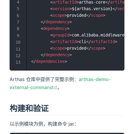
<
artifactId
>
arthas-core
</
artifactId
<
version
>
${arthas.version}
</
version
<
scope
>
provided
</
scope
>
</
dependency
>
<
dependency
>
<
groupId
>
com.alibaba.middleware
</
gr
<
artifactId
>
cli
</
artifactId
>
<
scope
>
provided
</
scope
>
</
dependency
>
</
dependencies
>
Arthas 仓库中提供了完整示例：
arthas-demo-
在新窗口打开
external-command
。
构建和验证
以示例模块为例，构建命令 jar：