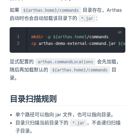
窗口打开
如果
目录存在，Arthas
${arthas.home}/commands
打开
启动时也会自动加载该目录下的
：
*.jar
mkdir
-p
${arthas.home}
cp
 arthas-demo-external-command.jar 
${artha
显式配置的
会先加载，
arthas.commandLocations
随后再加载默认的
目
${arthas.home}/commands
录。
目录扫描规则
单个路径可以指向 jar 文件，也可以指向目录。
目录只扫描当前目录下的
，不会递归扫描
*.jar
子目录。