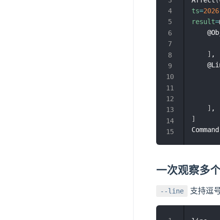
ts
=
2026
result
=
    @Ob
       
]
,

    @Li
       
       
       
]
]
Command
一次观察多
支持逗号
--line