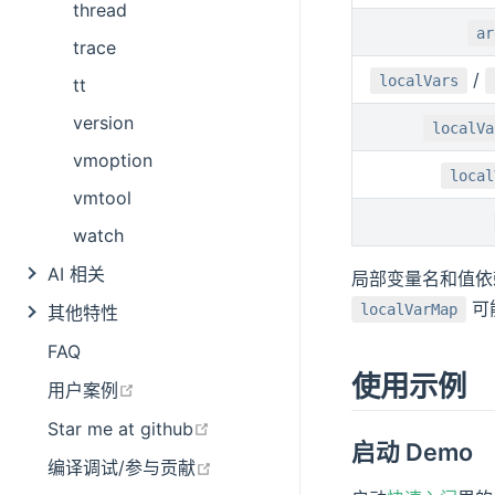
thread
ar
trace
/
localVars
tt
version
localVa
vmoption
local
vmtool
watch
AI 相关
局部变量名和值
可
localVarMap
其他特性
FAQ
使用示例
在新窗口打开
用户案例
在新窗口打开
Star me at github
启动 Demo
在新窗口打开
编译调试/参与贡献