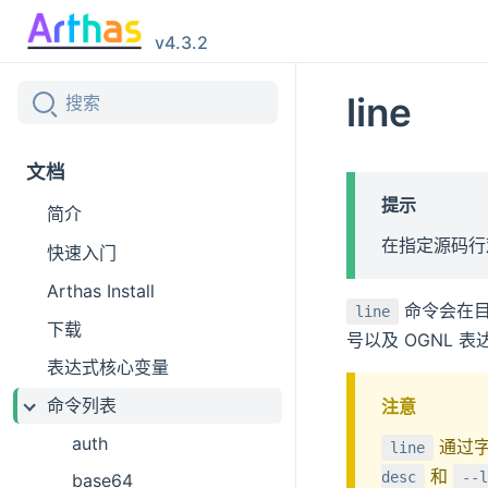
v4.3.2
line
文档
提示
简介
在指定源码行
快速入门
Arthas Install
命令会在目
line
下载
号以及 OGNL
表达式核心变量
命令列表
注意
auth
通过字
line
和
desc
--l
base64