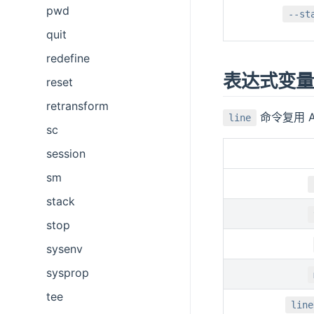
pwd
--st
quit
redefine
表达式变量
reset
retransform
命令复用 A
line
sc
session
sm
stack
stop
sysenv
sysprop
tee
line