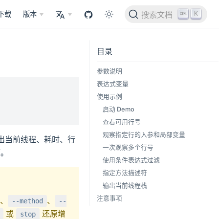
K
下载
版本
搜索文档
目录
参数说明
表达式变量
使用示例
启动 Demo
查看可用行号
观察指定行的入参和局部变量
输出当前线程、耗时、行
一次观察多个行号
题。
使用条件表达式过滤
指定方法描述符
输出当前线程栈
注意事项
、
、
--method
--
或
还原增
stop