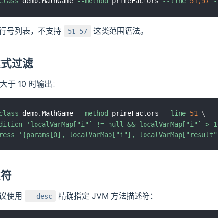
class
 demo.MathGame 
--method
 primeFactors 
--line
51,57
-
确行号列表，不支持
这类范围语法。
51-57
达式过滤
大于 10 时输出：
class
 demo.MathGame 
--method
 primeFactors 
--line
51
\
dition
'localVarMap["i"] != null && localVarMap["i"] > 1
ress
'{params[0], localVarMap["i"], localVarMap["result"
述符
建议使用
精确指定 JVM 方法描述符：
--desc