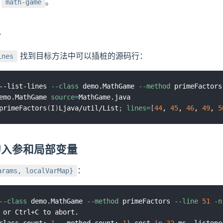
的
。
math-game
号
找到目标方法中可以插桩的源码行：
ines
--list-lines 
--class
 demo.MathGame 
--method
emo.MathGame 
source
=
primeFactors
(
I
)
Ljava/util/List
;
lines
=
[
44
, 
45
, 
46
, 
49
, 
5
的入参和局部变量
：
arams, localVarMap}
--class
 demo.MathGame 
--method
 primeFactors 
--line
51
-n
 or Ctrl+C to abort.

class count: 
1
 , method count: 
1
)
 cost 
in
32
 ms, listene