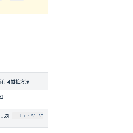
所有可插桩方法
如
，比如
--line 51,57