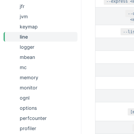
--express <
jfr
--
jvm
<
keymap
--li
line
logger
mbean
mc
memory
monitor
ognl
options
[
perfcounter
profiler