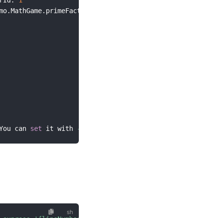
mo.MathGame.primeFactors
(
I
)
Ljava/util/List
;
You can 
set
 it with 
-n