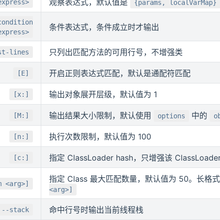
观察表达式，默认值是
express>
{params, localVarMap}
condition
条件表达式，条件成立时才输出
express>
只列出匹配方法的可用行号，不增强类
st-lines
开启正则表达式匹配，默认是通配符匹配
[E]
输出对象展开层级，默认值为 1
[x:]
输出结果大小限制，默认使用
中的
[M:]
options
o
执行次数限制，默认值为 100
[n:]
指定 ClassLoader hash，只增强该 ClassLoad
[c:]
指定 Class 最大匹配数量，默认值为 50。长格
m <arg>]
<arg>]
命中行号时输出当前线程栈
--stack