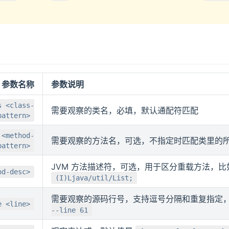
参数名称
参数说明
s <class-
需要观察的类名，必填，默认通配符匹配
pattern>
 <method-
需要观察的方法名，可选，不指定时匹配类里的
pattern>
JVM 方法描述符，可选，用于区分重载方法，比
od-desc>
(I)Ljava/util/List;
需要观察的源码行号，支持逗号分隔和重复指定
e <line>
--line 61