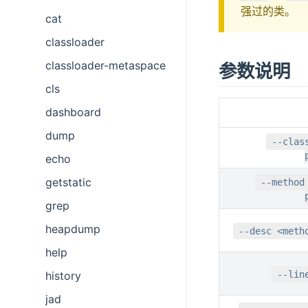
强过的类。
cat
classloader
classloader-metaspace
参数说明
cls
dashboard
dump
--clas
echo
getstatic
--method
grep
heapdump
--desc <meth
help
history
--lin
jad