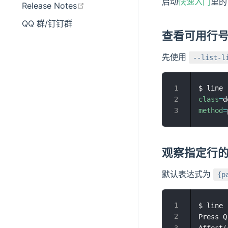
启动
快速入门
里
在新窗口打开
Release Notes
QQ 群/钉钉群
查看可用行
先使用
--list-l
$ line 
class
=
d
method
=
观察指定行
默认表达式为
{p
$ line 
Press Q
Affect
(