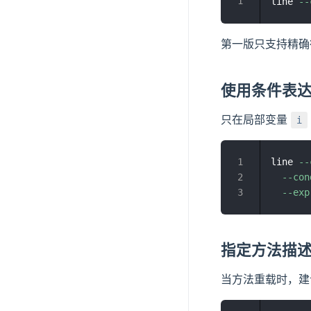
line 
--
第一版只支持精
使用条件表
只在局部变量
i
line 
--
--con
--exp
指定方法描
当方法重载时，