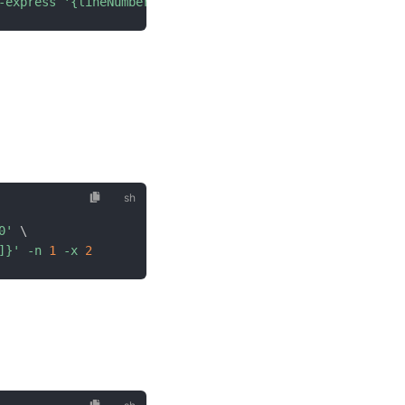
-express
'{lineNumber, localVarMap}'
-n
4
-x
2
0'
\
]}'
-n
1
-x
2