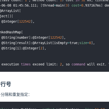
-06-08 01:45:56.111
;
[
thread
=
main
(
3
)
cost
=
0
.937167ms
]
 de
@ArrayList
[
ject
[
]
[
 @Integer
[
122542
]
,

nkedHashMap
[
 @String
[
number
]
:@Integer
[
122542
]
,

 @String
[
result
]
:@ArrayList
[
isEmpty
=
true
;
size
=
0
]
,

 @String
[
i
]
:@Integer
[
2
]
,

 execution 
times
 exceed limit: 
2
, so 
command
 will exit. 
个行号
分隔和重复指定：