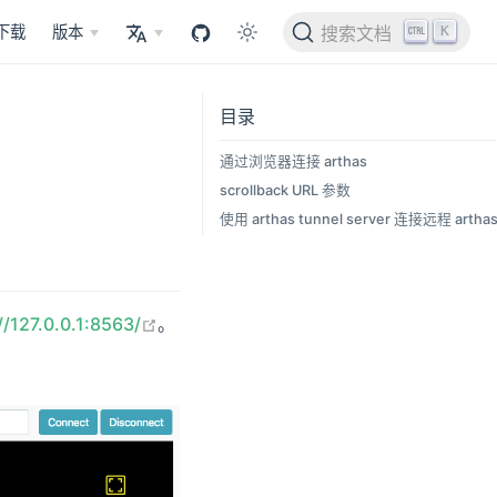
K
下载
版本
搜索文档
目录
通过浏览器连接 arthas
scrollback URL 参数
使用 arthas tunnel server 连接远程 artha
在新窗口打开
//127.0.0.1:8563/
。