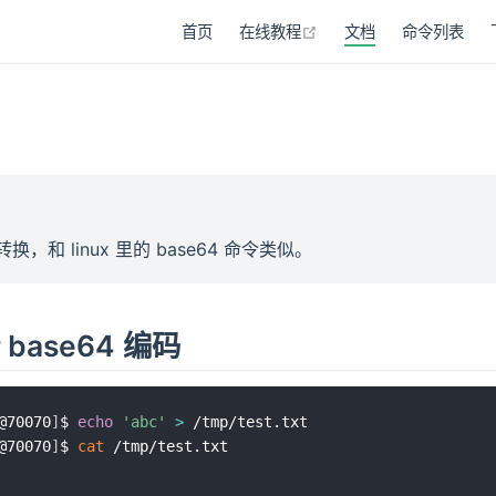
在新窗口打开
首页
在线教程
文档
命令列表
转换，和 linux 里的 base64 命令类似。
base64 编码
@70070
]
$ 
echo
'abc'
>
@70070
]
$ 
cat
 /tmp/test.txt
