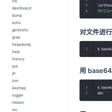
cls
[
arthas
dashboard
YWJjCg
=
dump
echo
getstatic
对文件进行
grep
heapdump
$ base6
help
history
jad
用 base6
jfr
jvm
$ base6
keymap
logger
mbean
mc