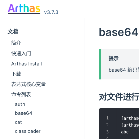
v3.7.3
base64
文档
简介
快速入门
提示
Arthas Install
base64 编码
下载
表达式核心变量
命令列表
对文件进行 
auth
base64
[
arthas
cat
[
arthas
classloader
abc
