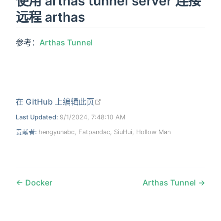
使用 arthas tunnel server 连接
远程 arthas
参考：
Arthas Tunnel
在新窗口打开
在 GitHub 上编辑此页
Last Updated:
9/1/2024, 7:48:10 AM
贡献者:
hengyunabc
,
Fatpandac
,
SiuHui
,
Hollow Man
Docker
Arthas Tunnel