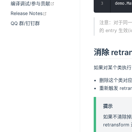
在新窗口打开
编译调试/参与贡献
在新窗口打开
Release Notes
注意：对于同一个类
QQ 群/钉钉群
的 entry 生效
消除 retr
如果对某个类执行 r
删除这个类对应的 r
重新触发 retran
提示
如果不清除掉所有的
retransf