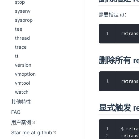
stop
sysenv
需要指定 id：
sysprop
tee
retrans
thread
trace
tt
删除所有 ret
version
vmoption
retrans
vmtool
watch
其他特性
显式触发 ret
FAQ
在新窗口打开
用户案例
$ retra
在新窗口打开
Star me at github
retrans