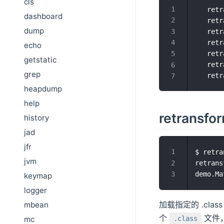
cls
   retr
dashboard
   retr
dump
   retr
   retr
echo
   retr
getstatic
   retr
grep
   retr
heapdump
help
retransf
history
jad
jfr
$ retra
jvm
retrans
keymap
logger
加载指定的 .clas
mbean
个
文件，则
mc
.class