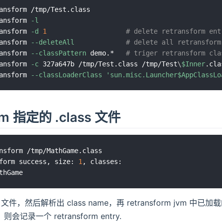
ansform /tmp/Test.class

ansform 
-l
ansform 
-d
1
# delete retransform ent
ansform 
--deleteAll
# delete all retransform
ansform 
--classPattern
 demo.*   
# triger retransform cla
ansform 
-c
 327a647b /tmp/Test.class /tmp/Test
\
$Inner
.cla
ansform 
--classLoaderClass
'sun.misc.Launcher$AppClassLo
orm 指定的 .class 文件
nsform /tmp/MathGame.class

form success, size: 
1
, classes:

s 文件，然后解析出 class name，再 retransform jvm 
会记录一个 retransform entry.