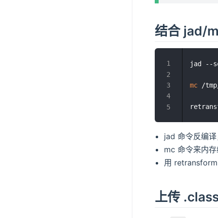
结合 jad/
jad --s
mc
 /tmp
jad 命令反编
mc 命令来内
用 retrans
上传 .cl