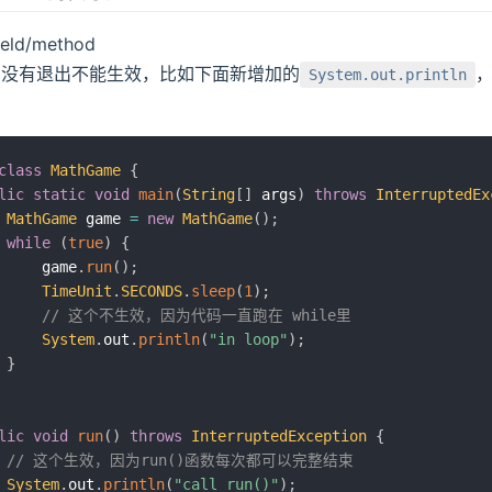
ld/method
，没有退出不能生效，比如下面新增加的
System.out.println
class
MathGame
{
lic
static
void
main
(
String
[
]
 args
)
throws
InterruptedEx
MathGame
 game 
=
new
MathGame
(
)
;
while
(
true
)
{
     game
.
run
(
)
;
TimeUnit
.
SECONDS
.
sleep
(
1
)
;
// 这个不生效，因为代码一直跑在 while里
System
.
out
.
println
(
"in loop"
)
;
}
lic
void
run
(
)
throws
InterruptedException
{
// 这个生效，因为run()函数每次都可以完整结束
System
.
out
.
println
(
"call run()"
)
;