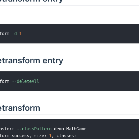
form 
-d
1
ransform entry
form 
--deleteAll
ransform
nsform 
--classPattern
 demo.MathGame

form success, size: 
1
, classes:
