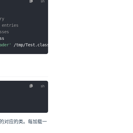
ry
 entries
sses
ss

ader'
中已加载的对应的类。每加载一