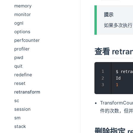
memory
提示
monitor
ognl
如果多次执行 re
options
perfcounter
profiler
查看 retran
pwd
quit
$ retra
redefine
reset
1
      
retransform
sc
TransformCo
session
件的次数，但并不
sm
stack
删除指定 ret