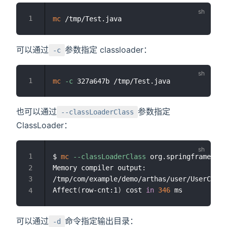
mc
可以通过
参数指定 classloader：
-c
mc
-c
也可以通过
参数指定
--classLoaderClass
ClassLoader：
$ 
mc
--classLoaderClass
 org.springframework
Memory compiler output:

/tmp/com/example/demo/arthas/user/UserContr
Affect
(
row-cnt:1
)
 cost 
in
346
可以通过
命令指定输出目录：
-d