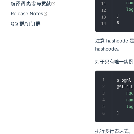
nam
在新窗口打开
编译调试/参与贡献
log
在新窗口打开
Release Notes
]
QQ 群/钉钉群
注意 hashcode
hashcode。
对于只有唯一实例的 
$ ognl 
@Slf4jL
FQC
nam
log
]
执行多行表达式，赋