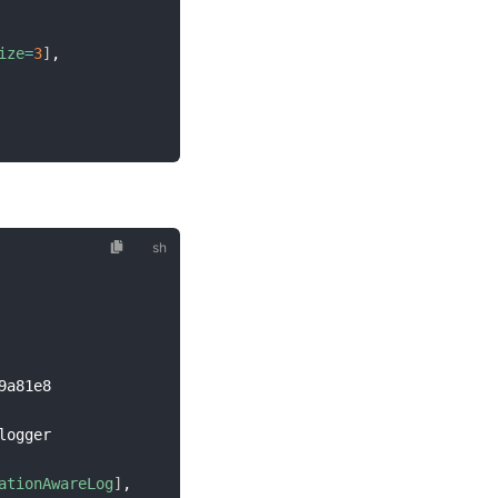
ize
=
3
]
,

a81e8

ogger

ationAwareLog
]
,
