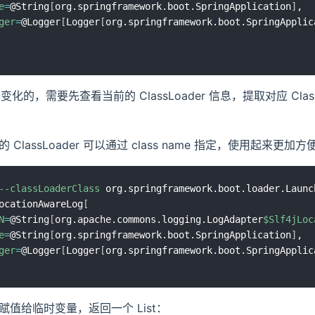
e
=
@String
[
org.springframework.boot.SpringApplication
]
,

ger
=
@Logger
[
Logger
[
org.springframework.boot.SpringApplic
 是变化的，需要先查看当前的 ClassLoader 信息，提取对应 Class
ClassLoader 可以通过 class name 指定，使用起来更加方
--classLoaderClass
 org.springframework.boot.loader.Launc
ocationAwareLog
[
N
=
@String
[
org.apache.commons.logging.LogAdapter
$Slf4jLoc
e
=
@String
[
org.springframework.boot.SpringApplication
]
,

ger
=
@Logger
[
Logger
[
org.springframework.boot.SpringApplic
值给临时变量，返回一个 List：