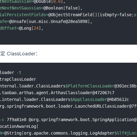
tNextGaussian
=
@Double
[
0.0
]
,

eNextNextGaussian
=
@Boolean
[
false
]
,

ialPersistentFields
=
@ObjectStreamField
[
]
[
isEmpty
=
false
;
s
afe
=
@Unsafe
[
sun.misc.Unsafe@28ea5898
]
,

dOffset
=
@Long
[
24
]
定 ClassLoader：
loader 
-t
trapClassLoader

nternal.loader.ClassLoaders
$PlatformClassLoader
@301ec38b

.taobao.arthas.agent.ArthasClassloader@472067c7

.internal.loader.ClassLoaders
$AppClassLoader
@4b85612c

rg.springframework.boot.loader.LaunchedURLClassLoader@7f9
-c
 7f9a81e8 @org.springframework.boot.SpringApplication@l
ocationAwareLog
[
N
=
@String
[
org.apache.commons.logging.LogAdapter
$Slf4jLoc