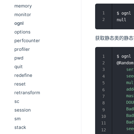
memory
$ ognl 
monitor
ognl
options
获取静态类的静态
perfcounter
profiler
$ ognl 
pwd
@Random
quit
ser
redefine
see
mul
reset
add
retransform
mas
sc
DOU
Bad
session
Bad
sm
Bad
stack
see