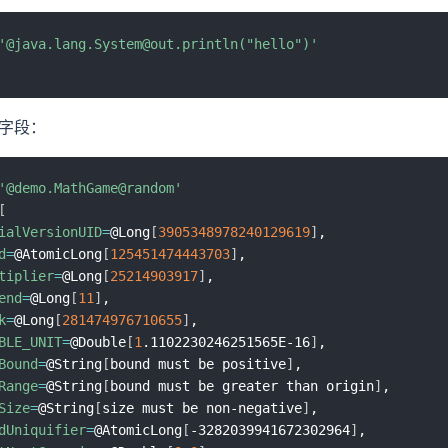
'@java.lang.System@out.println("hello")'
字段：
'@demo.MathGame@random'
[
ialVersionUID
=
@Long
[
3905348978240129619
]
,

d
=
@AtomicLong
[
125451474443703
]
,

tiplier
=
@Long
[
25214903917
]
,

end
=
@Long
[
11
]
,

k
=
@Long
[
281474976710655
]
,

BLE_UNIT
=
@Double
[
1
.1102230246251565E-16
]
,

Bound
=
@String
[
bound must be positive
]
,

Range
=
@String
[
bound must be greater than origin
]
,

Size
=
@String
[
size must be non-negative
]
,

dUniquifier
=
@AtomicLong
[
-3282039941672302964
]
,
