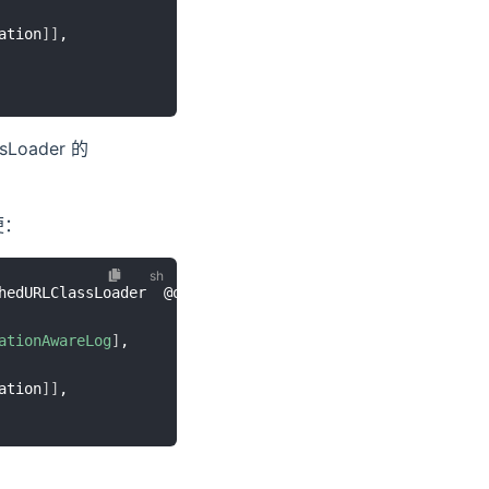
ation
]
]
Loader 的
便：
hedURLClassLoader  @org.springframework.boot.SpringApplic
ationAwareLog
]
,

ation
]
]