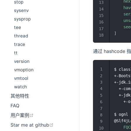
nex
stop
hav
sysenv
ser
sysprop
uns
tee
see
]
thread
trace
通过 hashcode 指
tt
version
vmoption
$ class
+-Boots
vmtool
+-jdk.i
watch
  +-com
  +-jdk
其他特性
    +-o
FAQ
在新窗口打开
$ ognl 
用户案例
@Slf4jL
在新窗口打开
Star me at github
FQC