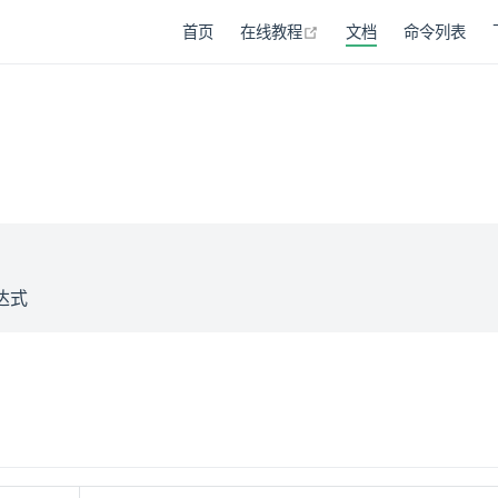
在新窗口打开
首页
在线教程
文档
命令列表
在新窗口打开
表达式