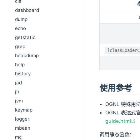
cls
dashboard
dump
echo
getstatic
grep
[classLoaderC
heapdump
help
history
jad
使用参考
jfr
jvm
OGNL 特殊用
keymap
OGNL 表达式
logger
guide.html
mbean
调用静态函数：
mc